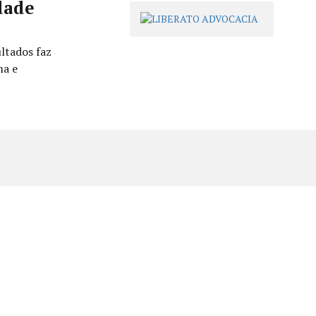
dade
ltados faz
ma e