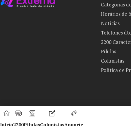
Categorias d
Horários de 
Notícias
Telefones úte
2200 Caracte
Pílulas
Colunistas
Política de P
Início
2200
Pílulas
Colunistas
Anuncie