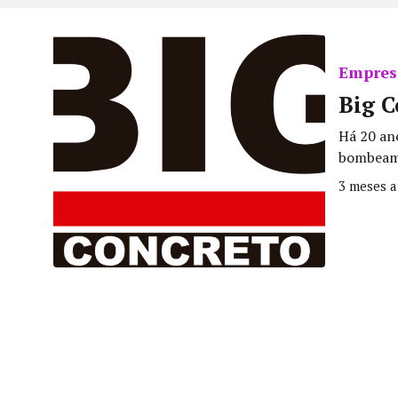
Empres
Big C
Há 20 an
bombeame
3 meses a