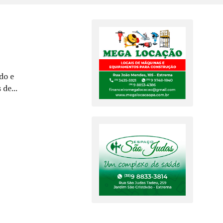
do e
de...