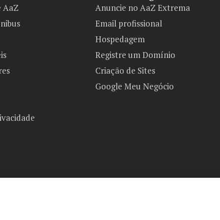
e AaZ
Anuncie no AaZ Extrema
ônibus
Email profissional
Hospedagem
is
Registre um Domínio
res
Criação de Sites
Google Meu Negócio
rivacidade
AaZ Extrema Copyright 2026©
Todos os direitos reservados.