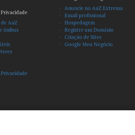
Anuncie no AaZ Extrema
e Privacidade
Email profissional
 de AaZ
Hospedagem
e ônibus
Registre um Domínio
Criação de Sites
úteis
Google Meu Negócio
teres
e Privacidade
AaZ Extrema Copyright 2026©
Todos os direitos reservados.