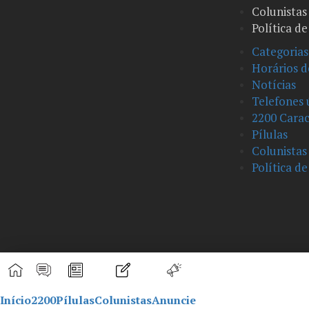
Colunistas
Política d
Categorias
Horários d
Notícias
Telefones 
2200 Carac
Pílulas
Colunistas
Política d
Início
2200
Pílulas
Colunistas
Anuncie