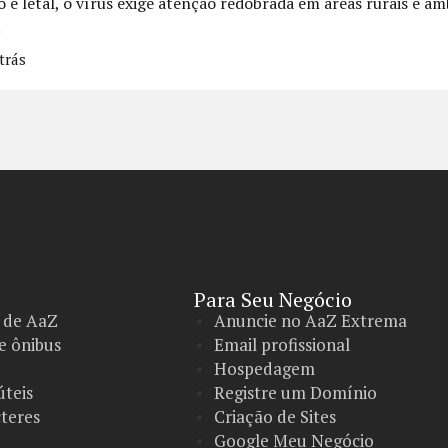
o e letal, o vírus exige atenção redobrada em áreas rurais e a
.
trás
Para Seu Negócio​
 de AaZ
Anuncie no AaZ Extrema
e ônibus
Email profissional
Hospedagem
úteis
Registre um Domínio
teres
Criação de Sites
Google Meu Negócio