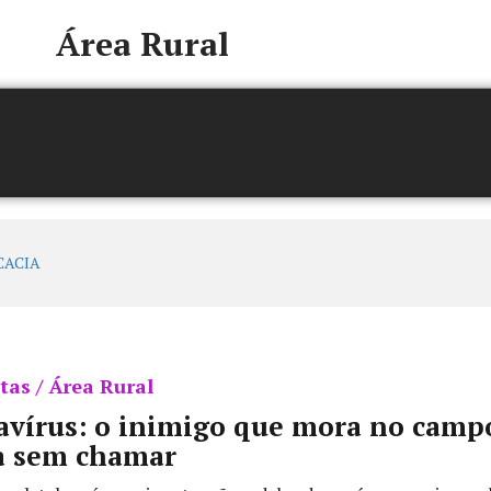
Área Rural
tas / Área Rural
vírus: o inimigo que mora no camp
a sem chamar