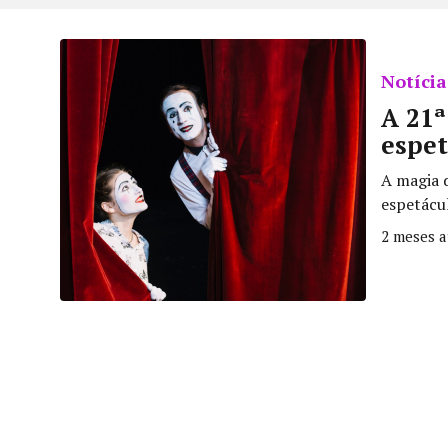
Notícia
A 21
espet
A magia 
espetácu
2 meses a