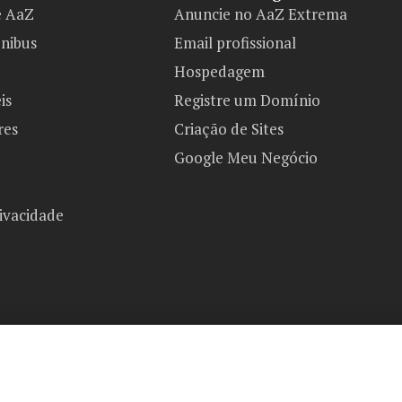
e AaZ
Anuncie no AaZ Extrema
ônibus
Email profissional
Hospedagem
is
Registre um Domínio
res
Criação de Sites
Google Meu Negócio
rivacidade
AaZ Extrema Copyright 2026©
Todos os direitos reservados.