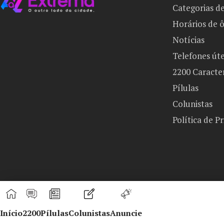
Categorias d
Horários de 
Notícias
Telefones úte
2200 Caracte
Pílulas
Colunistas
Política de P
Início
2200
Pílulas
Colunistas
Anuncie