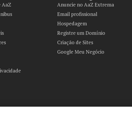
e AaZ
Anuncie no AaZ Extrema
ônibus
Email profissional
Hospedagem
is
Registre um Domínio
res
Criação de Sites
Google Meu Negócio
rivacidade
AaZ Extrema Copyright 2026©
Todos os direitos reservados.