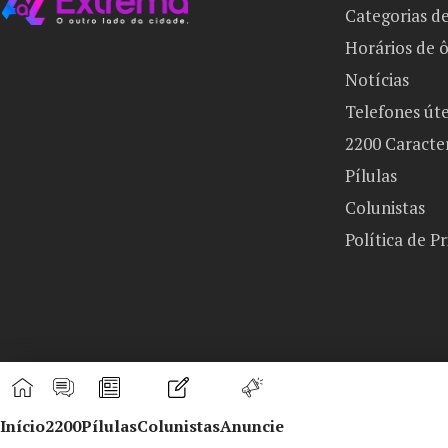
Categorias d
Horários de 
Notícias
Telefones úte
2200 Caracte
Pílulas
Colunistas
Política de P
Início
2200
Pílulas
Colunistas
Anuncie