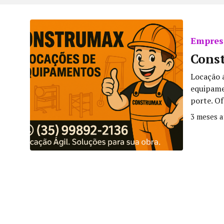
Empresa
Cons
Locação á
equipame
porte. Of
3 meses a