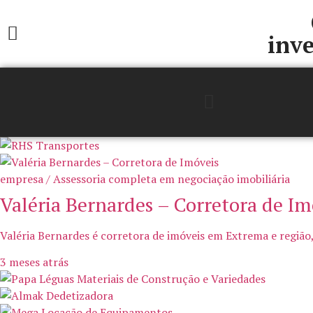
inve
empresa / Assessoria completa em negociação imobiliária
Valéria Bernardes – Corretora de Im
Valéria Bernardes é corretora de imóveis em Extrema e região,
3 meses atrás