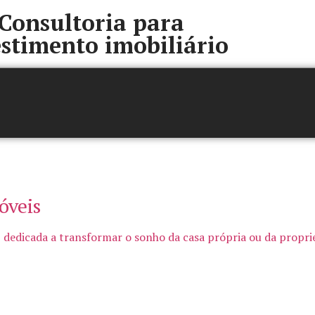
Consultoria para
stimento imobiliário
óveis
 dedicada a transformar o sonho da casa própria ou da propried