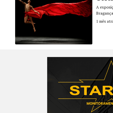
A exposi
Bragança 
1 mês atr