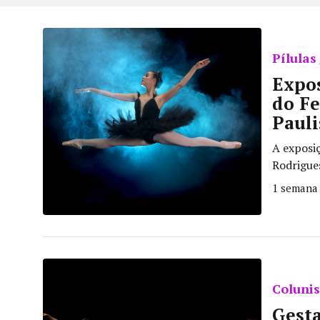
Pílulas 
Expos
do Fe
Pauli
A exposi
Rodrigues
1 semana 
Colunis
Gesta