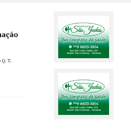
mação
 Q. T.