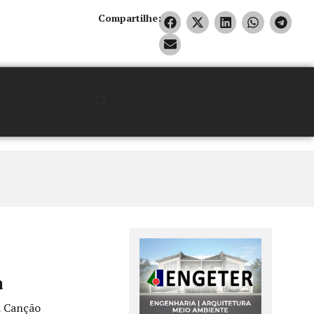
Compartilhe:
a
a Canção