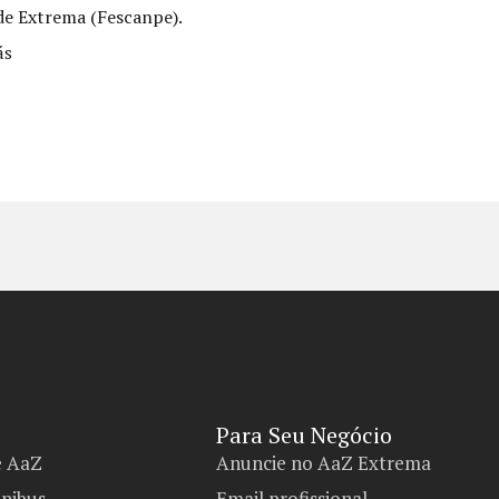
de Extrema (Fescanpe).
ás
Para Seu Negócio​
e AaZ
Anuncie no AaZ Extrema
ônibus
Email profissional