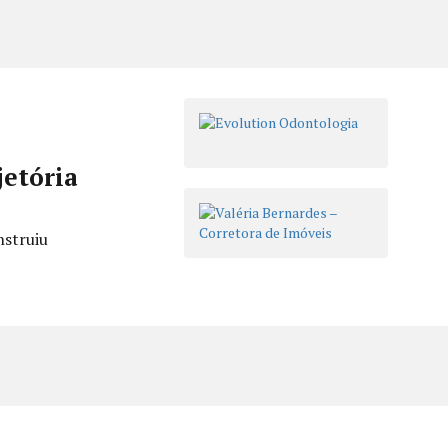
jetória
nstruiu