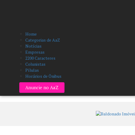
Home
Categorias de AaZ
Notícias
Empresas
2200 Caracteres
Colunistas
Pílulas
Horários de Ônibus
Anuncie no AaZ