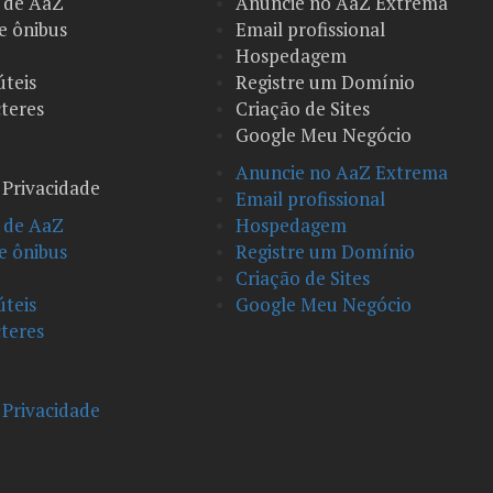
 de AaZ
Anuncie no AaZ Extrema
e ônibus
Email profissional
Hospedagem
úteis
Registre um Domínio
teres
Criação de Sites
Google Meu Negócio
Anuncie no AaZ Extrema
e Privacidade
Email profissional
 de AaZ
Hospedagem
e ônibus
Registre um Domínio
Criação de Sites
úteis
Google Meu Negócio
teres
e Privacidade