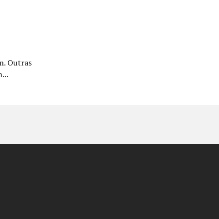
m. Outras
...