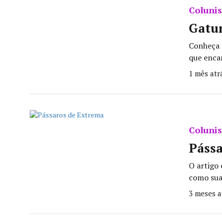
Colunis
Gatu
Conheça 
que encan
1 mês atr
Colunis
Páss
O artigo 
como sua 
3 meses a