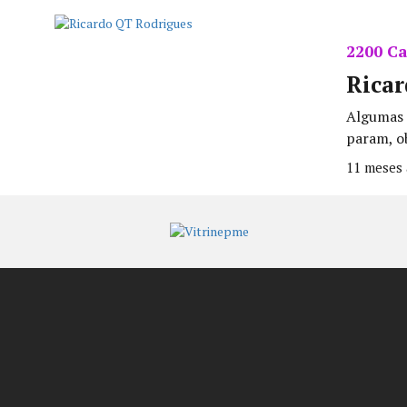
2200 Ca
Rica
Algumas 
param, ob
11 meses 