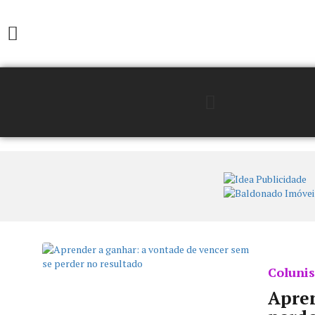
Colunis
Apren