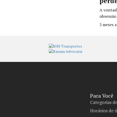
perde
A vontad
obsessão 
3 meses a
Para Você
Categorias d
Horários de 