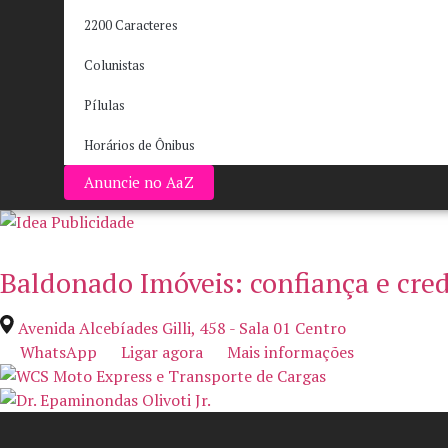
2200 Caracteres
Colunistas
Pílulas
Horários de Ônibus
Anuncie no AaZ
Baldonado Imóveis: confiança e cre
Avenida Alcebíades Gilli, 458 - Sala 01 Centro
WhatsApp
Ligar agora
Mais informações