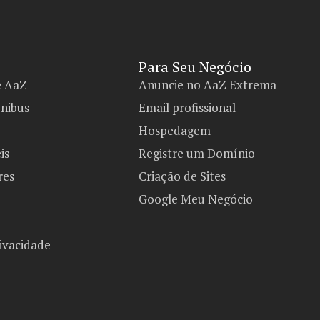
Para Seu Negócio​
e AaZ
Anuncie no AaZ Extrema
ônibus
Email profissional
Hospedagem
is
Registre um Domínio
res
Criação de Sites
Google Meu Negócio
rivacidade