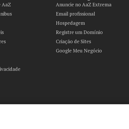
e AaZ
Anuncie no AaZ Extrema
ônibus
Email profissional
Hospedagem
is
Registre um Domínio
res
Criação de Sites
Google Meu Negócio
rivacidade
AaZ Extrema Copyright 2026©
Todos os direitos reservados.