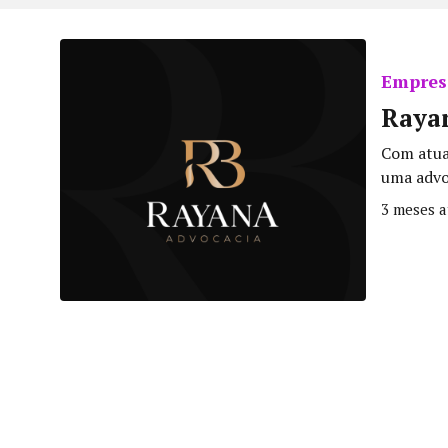
Empresa
Raya
Com atua
uma advoc
3 meses a