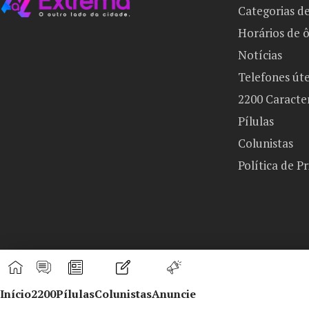
Categorias d
Horários de 
Notícias
Telefones úte
2200 Caracte
Pílulas
Colunistas
Política de P
Início
2200
Pílulas
Colunistas
Anuncie