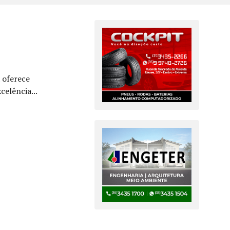
 oferece
elência...