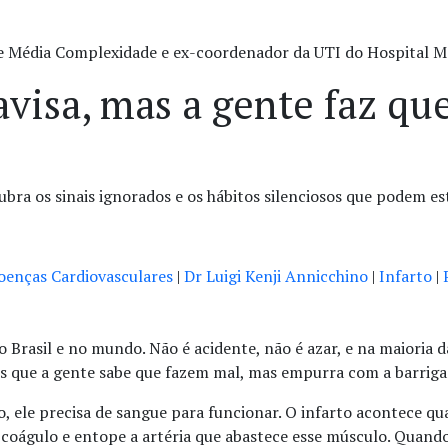
e Média Complexidade e ex-coordenador da UTI do Hospital M
 avisa, mas a gente faz qu
bra os sinais ignorados e os hábitos silenciosos que podem es
oenças Cardiovasculares
|
Dr Luigi Kenji Annicchino
|
Infarto
|
o Brasil e no mundo. Não é acidente, não é azar, e na maioria d
tos que a gente sabe que fazem mal, mas empurra com a barrig
 ele precisa de sangue para funcionar. O infarto acontece q
coágulo e entope a artéria que abastece esse músculo. Quando