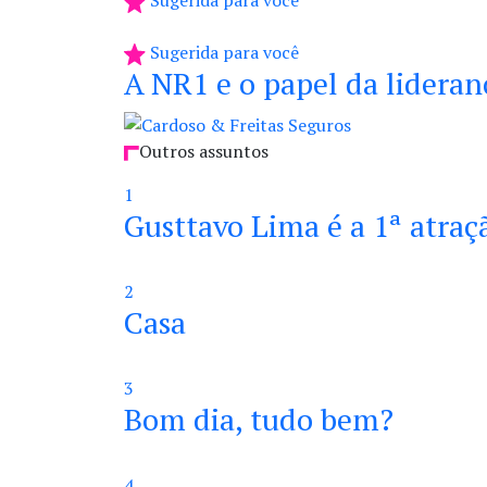
Sugerida para você
Sugerida para você
A NR1 e o papel da lideran
Outros assuntos
1
Gusttavo Lima é a 1ª atra
2
Casa
3
Bom dia, tudo bem?
4