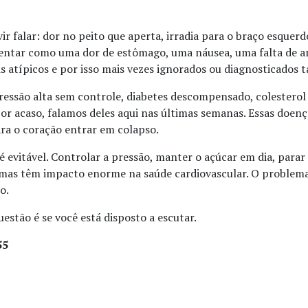
r falar: dor no peito que aperta, irradia para o braço esquerdo
esentar como uma dor de estômago, uma náusea, uma falta de 
atípicos e por isso mais vezes ignorados ou diagnosticados t
Pressão alta sem controle, diabetes descompensado, colesterol
 por acaso, falamos deles aqui nas últimas semanas. Essas doen
ra o coração entrar em colapso.
 é evitável. Controlar a pressão, manter o açúcar em dia, para
mas têm impacto enorme na saúde cardiovascular. O problema é
o.
uestão é se você está disposto a escutar.
55