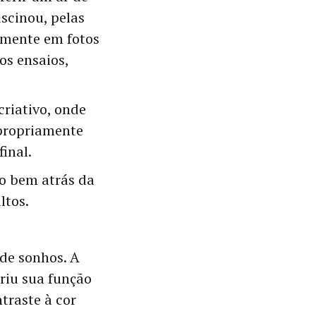
ascinou, pelas
somente em fotos
os ensaios,
riativo, onde
 propriamente
inal.
do bem atrás da
ltos.
 de sonhos. A
riu sua função
ntraste à cor