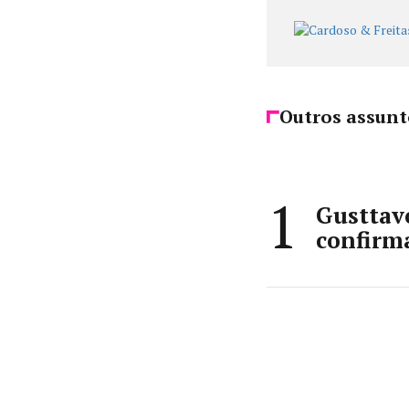
Outros assunt
1
Gusttavo
confirm