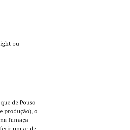
light ou
ique de Pouso
e produção), o
 uma fumaça
ferir um ar de