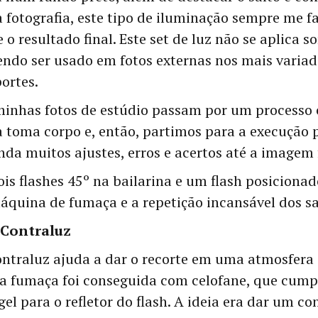
 fotografia, este tipo de iluminação sempre me f
e o resultado final. Este set de luz não se aplica 
ndo ser usado em fotos externas nos mais variad
portes.
nhas fotos de estúdio passam por um processo c
ia toma corpo e, então, partimos para a execução
da muitos ajustes, erros e acertos até a imagem f
is flashes 45º na bailarina e um flash posiciona
quina de fumaça e a repetição incansável dos sa
 Contraluz
ontraluz ajuda a dar o recorte em uma atmosfera
 da fumaça foi conseguida com celofane, que cump
gel para o refletor do flash. A ideia era dar um co