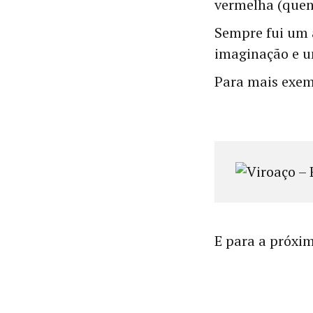
vermelha (quent
Sempre fui um 
imaginação e u
Para mais exem
E para a próxi