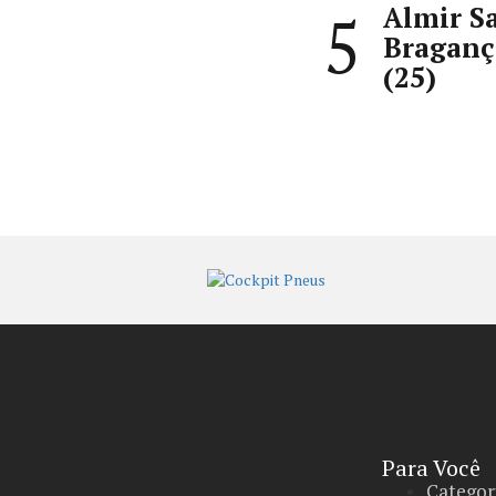
Almir Sa
5
Braganç
(25)
Para Você
Categor