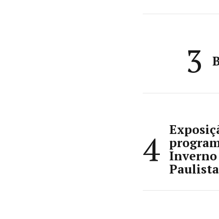
3
B
Exposiçã
4
program
Inverno
Paulista