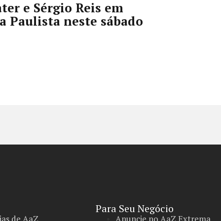
ter e Sérgio Reis em
a Paulista neste sábado
Para Seu Negócio​
ias de AaZ
Anuncie no AaZ Extrema