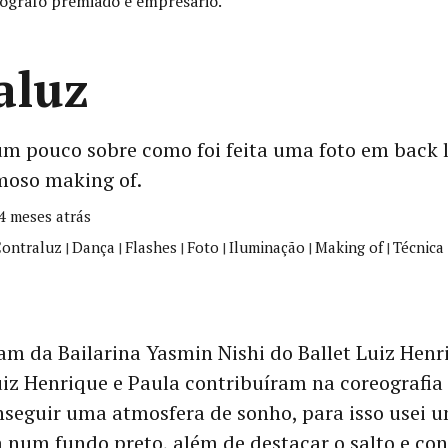
ógrafo premiado e empresário.
aluz
um pouco sobre como foi feita uma foto em back 
amoso making of.
 4 meses atrás
ontraluz
Dança
Flashes
Foto
Iluminação
Making of
Técnica
|
|
|
|
|
|
am da Bailarina Yasmin Nishi do Ballet Luiz Henr
iz Henrique e Paula contribuíram na coreografia 
onseguir uma atmosfera de sonho, para isso usei
 num fundo preto, além de destacar o salto e con