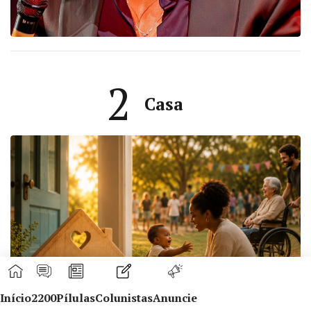
2
Casa
Início
2200
Pílulas
Colunistas
Anuncie